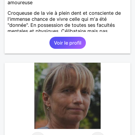
amoureuse
Croqueuse de la vie à plein dent et consciente de
l'immense chance de vivre celle qui m'a été
"donnée". En possession de toutes ses facultés
mentales et physiques. Célibataire mais pas
solitaire, je mène une vie bien remplie. Je ne suis
Voir le profil
pas sur ce site par dépit, ni en tant que
représentatrice de la Femme Divorcée Mal dans sa
peau. A bientôt.