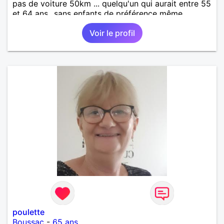
pas de voiture 50km ... quelqu'un qui aurait entre 55
et 64 ans...sans enfants de préférence même
adultes et qui n aurait garder aucun contact avec
Voir le profil
une où plusieurs ex...si vous correspondez à ma
recherche ecrivez moi je vous répondrai...
poulette
Boussac
-
65 ans