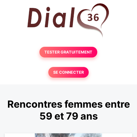
TESTER GRATUITEMENT
SE CONNECTER
Rencontres femmes entre
59 et 79 ans