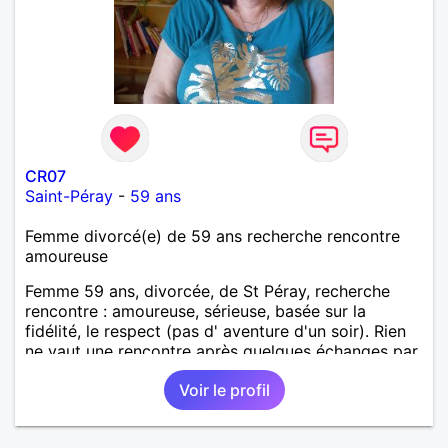
CR07
Saint-Péray
-
59 ans
Femme divorcé(e) de 59 ans recherche rencontre
amoureuse
Femme 59 ans, divorcée, de St Péray, recherche
rencontre : amoureuse, sérieuse, basée sur la
fidélité, le respect (pas d' aventure d'un soir). Rien
ne vaut une rencontre après quelques échanges par
messages pour savoir si il y a un feeling entre les
Voir le profil
deux et le désir de se revoir. Au plaisir de se
découvrir...