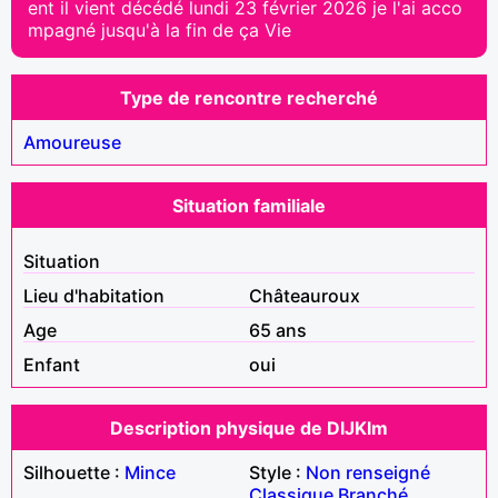
ent il vient décédé lundi 23 février 2026 je l'ai acco
mpagné jusqu'à la fin de ça Vie
Type de rencontre recherché
Amoureuse
Situation familiale
Situation
Lieu d'habitation
Châteauroux
Age
65 ans
Enfant
oui
Description physique de DlJKlm
Silhouette :
Mince
Style :
Non renseigné
Classique
Branché