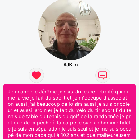
DlJKlm
Je m'appelle Jérôme je suis Un jeune retraité qui ai
me la vie je fait du sport et je m'occupe d'associati
on aussi j'ai beaucoup de loisirs aussi je suis bricole
ur et aussi jardinier je fait du vélo du tir sportif du te
nnis de table du tennis du golf de la randonnée je pr
atique de la pêche à la carpe je suis un homme fidèl
e je suis en séparation je suis seul et je me suis occu
pé de mon papa qui à 102 ans et que malheureusem