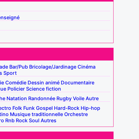
enseigné
lade
Bar/Pub
Bricolage/Jardinage
Cinéma
s
Sport
ie
Comédie
Dessin animé
Documentaire
que
Policier
Science fiction
he
Natation
Randonnée
Rugby
Voile
Autre
ectro
Folk
Funk
Gospel
Hard-Rock
Hip-hop
tino
Musique traditionnelle
Orchestre
ro
Rnb
Rock
Soul
Autres