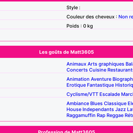
Style :
Couleur des cheveux :
Non r
Poids : 0 kg
Les goûts de Matt3605
Animaux
Arts graphiques
Ba
Concerts
Cuisine
Restaurant
Animation
Aventure
Biograph
Erotique
Fantastique
Histori
Cyclisme/VTT
Escalade
Marc
Ambiance
Blues
Classique
El
House
Independants
Jazz
La
Raggamuffin
Rap
Reggae
Rét
Profession de Matt3605