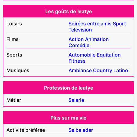
Les goûts de leatye
Loisirs
Soirées entre amis
Sport
Télévision
Films
Action
Animation
Comédie
Sports
Automobile
Equitation
Fitness
Musiques
Ambiance
Country
Latino
Profession de leatye
Métier
Salarié
Plus sur ma vie
Activité préférée
Se balader