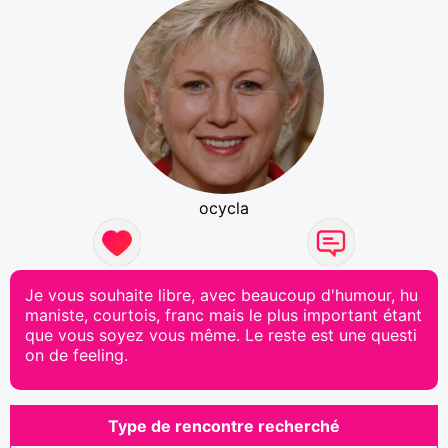
ocycla
Je vous souhaite libre, avec beaucoup d'humour, hu
maniste, courtois, franc mais le plus important étant
que vous soyez vous même. Le reste est une questi
on de feeling.
Type de rencontre recherché