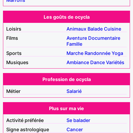
Les goûts de ocycla
Loisirs
Animaux
Balade
Cuisine
Films
Aventure
Documentaire
Famille
Sports
Marche
Randonnée
Yoga
Musiques
Ambiance
Dance
Variétés
Profession de ocycla
Métier
Salarié
Plus sur ma vie
Activité préférée
Se balader
Signe astrologique
Cancer