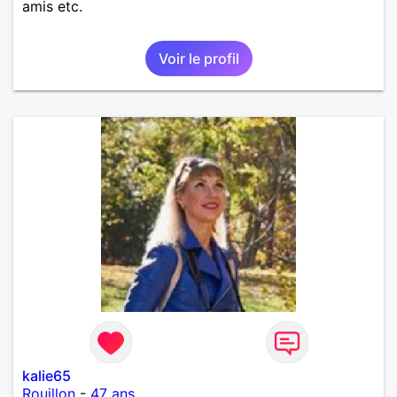
amis etc.
Voir le profil
kalie65
Rouillon
-
47 ans