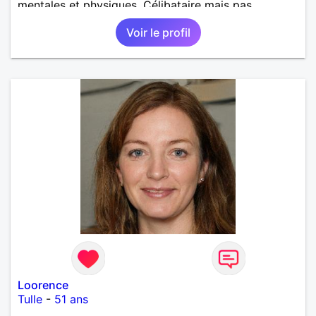
mentales et physiques. Célibataire mais pas
solitaire, je mène une vie bien remplie. Je ne suis
Voir le profil
pas sur ce site par dépit, ni en tant que
représentatrice de la Femme Divorcée Mal dans sa
peau. A bientôt.
Loorence
Tulle
-
51 ans