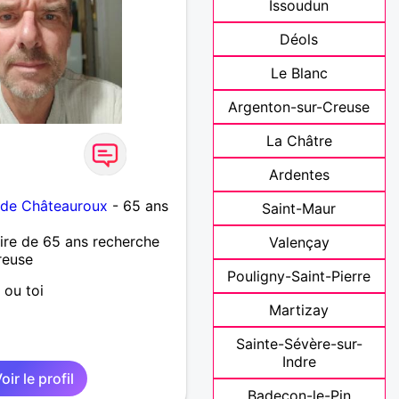
Issoudun
Déols
Le Blanc
Argenton-sur-Creuse
La Châtre
Ardentes
 de Châteauroux
- 65 ans
Saint-Maur
re de 65 ans recherche
Valençay
reuse
Pouligny-Saint-Pierre
 ou toi
Martizay
Sainte-Sévère-sur-
Indre
oir le profil
Badecon-le-Pin