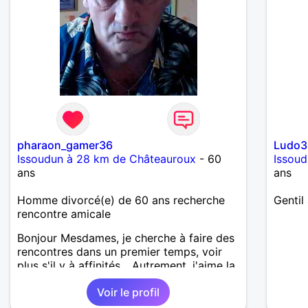
pharaon_gamer36
Ludo3
Issoudun à 28 km de Châteauroux
- 60
Issou
ans
ans
Homme divorcé(e) de 60 ans recherche
Gentil
rencontre amicale
Bonjour Mesdames, je cherche à faire des
rencontres dans un premier temps, voir
plus s'il y à affinités... Autrement, j'aime la
vie pare dessous tout, elle est aussi belle
Voir le profil
qu'elle est parfois cruelle. J'ai envie de
partager, d'aimer, de vivre pleinement le