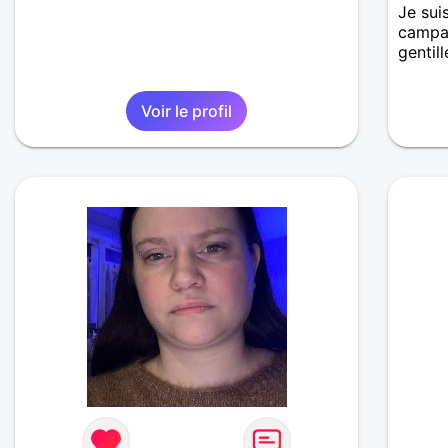
Je suis
campag
gentil
Voir le profil