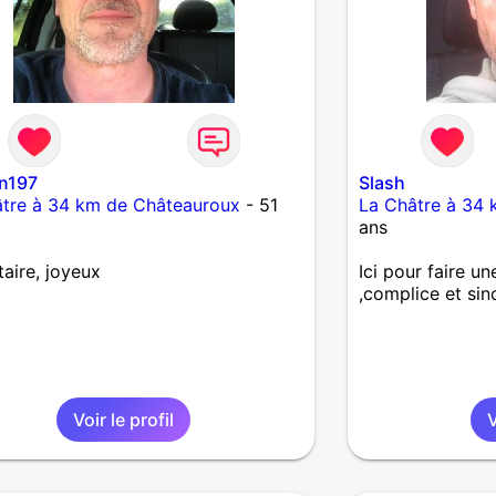
n197
Slash
âtre à 34 km de Châteauroux
- 51
La Châtre à 34
ans
taire, joyeux
Ici pour faire u
,complice et sin
Voir le profil
V