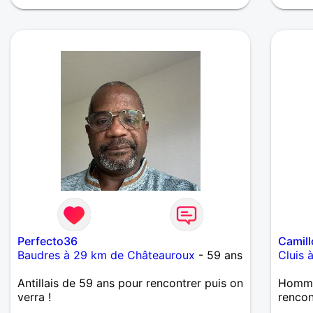
reste de mes jours. Qui partage mes idées
me contacte, sinon passez votre chemin.
A bientôt Hervé.
Perfecto36
Camil
Baudres à 29 km de Châteauroux
- 59 ans
Cluis 
Antillais de 59 ans pour rencontrer puis on
Homme 
verra !
renco