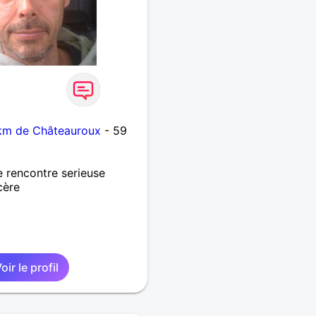
 km de Châteauroux
- 59
ne rencontre serieuse
cère
oir le profil