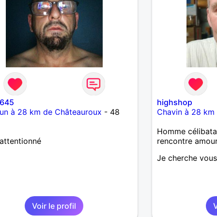
645
highshop
dun à 28 km de Châteauroux
- 48
Chavin à 28 km
Homme célibatai
 attentionné
rencontre amou
Je cherche vous
Voir le profil
V