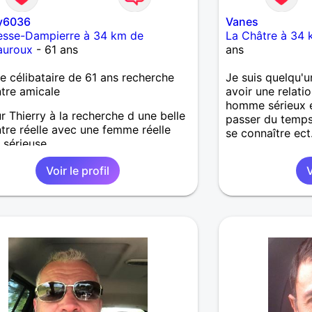
ry6036
Vanes
esse-Dampierre à 34 km de
La Châtre à 34
auroux
- 61 ans
ans
célibataire de 61 ans recherche
Je suis quelqu'u
tre amicale
avoir une relati
homme sérieux e
r Thierry à la recherche d une belle
passer du temps
tre réelle avec une femme réelle
se connaître ect..
 sérieuse
Voir le profil
V