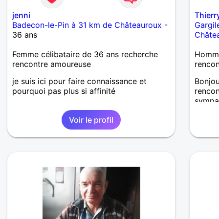
jenni
Thier
Badecon-le-Pin à 31 km de Châteauroux
-
Gargil
36 ans
Châte
Femme célibataire de 36 ans recherche
Homme 
rencontre amoureuse
rencon
je suis ici pour faire connaissance et
Bonjou
pourquoi pas plus si affinité
rencon
sympa
Voir le profil