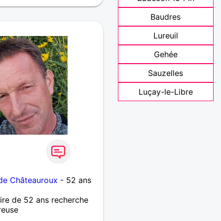
Baudres
Lureuil
Gehée
Sauzelles
Luçay-le-Libre
de Châteauroux
- 52 ans
re de 52 ans recherche
reuse