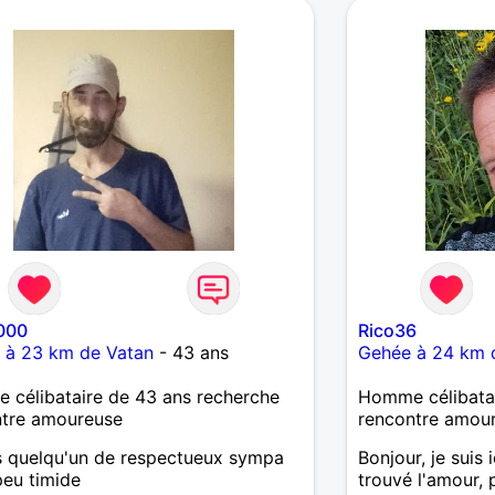
000
Rico36
l à 23 km de Vatan
- 43 ans
Gehée à 24 km 
célibataire de 43 ans recherche
Homme célibatai
ntre amoureuse
rencontre amou
s quelqu'un de respectueux sympa
Bonjour, je suis 
peu timide
trouvé l'amour, 