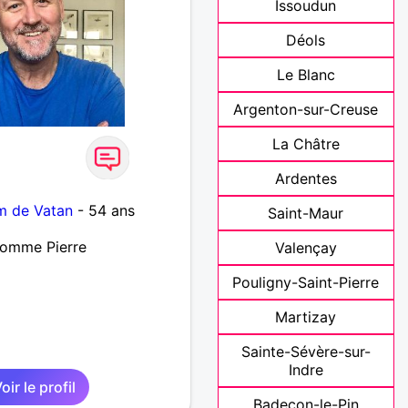
Issoudun
Déols
Le Blanc
Argenton-sur-Creuse
La Châtre
Ardentes
m de Vatan
- 54 ans
Saint-Maur
nomme Pierre
Valençay
Pouligny-Saint-Pierre
Martizay
Sainte-Sévère-sur-
Indre
oir le profil
Badecon-le-Pin