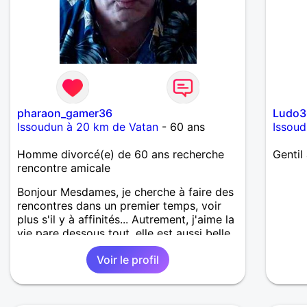
pharaon_gamer36
Ludo3
Issoudun à 20 km de Vatan
- 60 ans
Issoud
Homme divorcé(e) de 60 ans recherche
Gentil
rencontre amicale
Bonjour Mesdames, je cherche à faire des
rencontres dans un premier temps, voir
plus s'il y à affinités... Autrement, j'aime la
vie pare dessous tout, elle est aussi belle
qu'elle est parfois cruelle. J'ai envie de
Voir le profil
partager, d'aimer, de vivre pleinement le
reste de mes jours. Qui partage mes idées
me contacte, sinon passez votre chemin.
A bientôt Hervé.