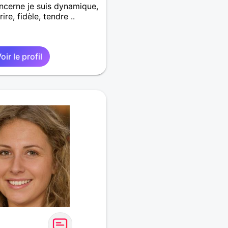
ncerne je suis dynamique,
ire, fidèle, tendre ..
oir le profil