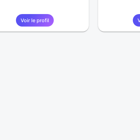
Voir le profil
V