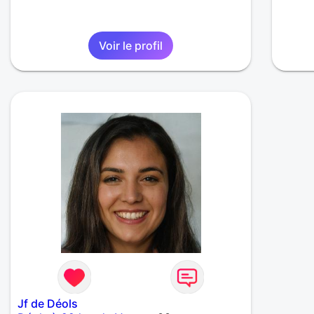
Voir le profil
Jf de Déols