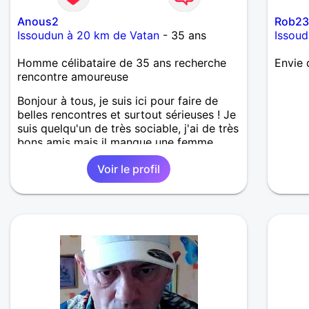
Anous2
Rob2
Issoudun à 20 km de Vatan
- 35 ans
Issoud
Homme célibataire de 35 ans recherche
Envie 
rencontre amoureuse
Bonjour à tous, je suis ici pour faire de
belles rencontres et surtout sérieuses ! Je
suis quelqu'un de très sociable, j'ai de très
bons amis mais il manque une femme
dans ma vie.
Voir le profil