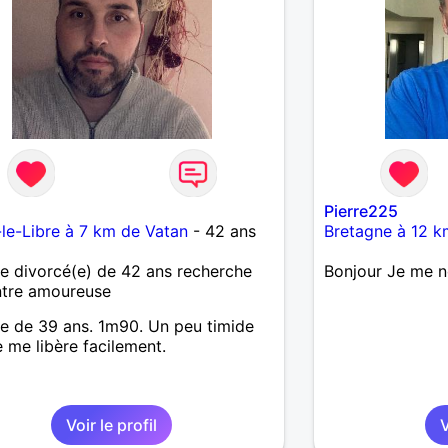
Pierre225
le-Libre à 7 km de Vatan
- 42 ans
Bretagne à 12 k
 divorcé(e) de 42 ans recherche
Bonjour Je me 
ntre amoureuse
 de 39 ans. 1m90. Un peu timide
e me libère facilement.
Voir le profil
V