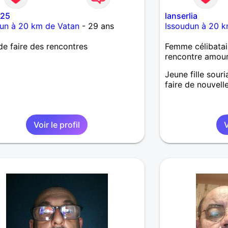
325
lanserlia
un à 20 km de Vatan
- 29 ans
Issoudun à 20 k
de faire des rencontres
Femme célibatai
rencontre amou
Jeune fille sour
faire de nouvell
Voir le profil
V