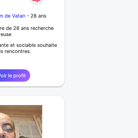
m de Vatan
- 28 ans
re de 28 ans recherche
reuse
iante et sociable souhaite
es rencontres.
oir le profil