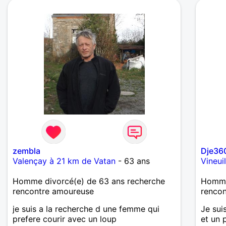
zembla
Dje36
Valençay à 21 km de Vatan
- 63 ans
Vineui
Homme divorcé(e) de 63 ans recherche
Homme 
rencontre amoureuse
renco
je suis a la recherche d une femme qui
Je sui
prefere courir avec un loup
et un 