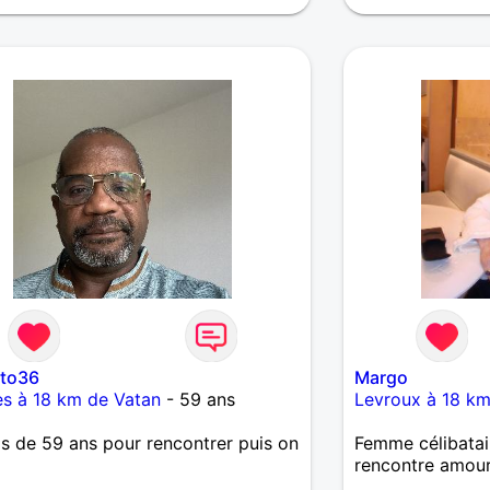
cto36
Margo
s à 18 km de Vatan
- 59 ans
Levroux à 18 km
ais de 59 ans pour rencontrer puis on
Femme célibatai
rencontre amou